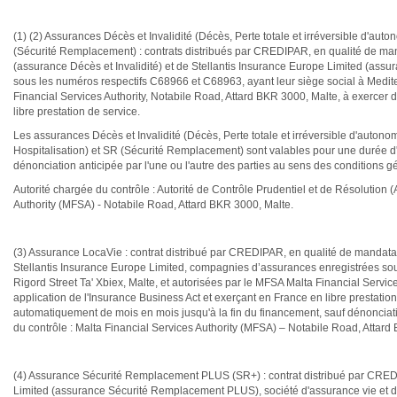
(1) (2) Assurances Décès et Invalidité (Décès, Perte totale et irréversible d'aut
(Sécurité Remplacement) : contrats distribués par CREDIPAR, en qualité de mand
(assurance Décès et Invalidité) et de Stellantis Insurance Europe Limited (as
sous les numéros respectifs C68966 et C68963, ayant leur siège social à Mediter
Financial Services Authority, Notabile Road, Attard BKR 3000, Malte, à exercer 
libre prestation de service.
Les assurances Décès et Invalidité (Décès, Perte totale et irréversible d'autono
Hospitalisation) et SR (Sécurité Remplacement) sont valables pour une durée d
dénonciation anticipée par l'une ou l'autre des parties au sens des conditions g
Autorité chargée du contrôle : Autorité de Contrôle Prudentiel et de Résoluti
Authority (MFSA) - Notabile Road, Attard BKR 3000, Malte.
(3) Assurance LocaVie : contrat distribué par CREDIPAR, en qualité de mandataire
Stellantis Insurance Europe Limited, compagnies d’assurances enregistrées so
Rigord Street Ta' Xbiex, Malte, et autorisées par le MFSA Malta Financial Servic
application de l'Insurance Business Act et exerçant en France en libre prestati
automatiquement de mois en mois jusqu'à la fin du financement, sauf dénonciatio
du contrôle : Malta Financial Services Authority (MFSA) – Notabile Road, Attar
(4) Assurance Sécurité Remplacement PLUS (SR+) : contrat distribué par CREDIP
Limited (assurance Sécurité Remplacement PLUS), société d'assurance vie et 