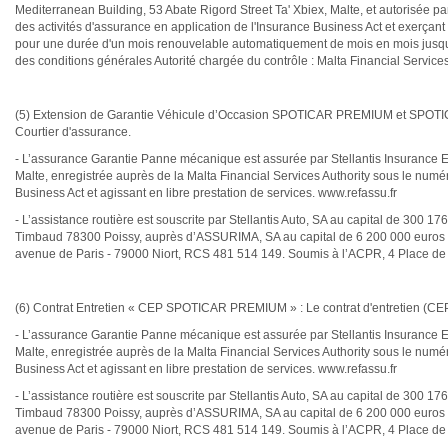
Mediterranean Building, 53 Abate Rigord Street Ta' Xbiex, Malte, et autorisée p
des activités d'assurance en application de l'Insurance Business Act et exerça
pour une durée d'un mois renouvelable automatiquement de mois en mois jusqu'à 
des conditions générales Autorité chargée du contrôle : Malta Financial Servic
(5) Extension de Garantie Véhicule d’Occasion SPOTICAR PREMIUM et SPOTICA
Courtier d'assurance.
- L’assurance Garantie Panne mécanique est assurée par Stellantis Insurance E
Malte, enregistrée auprès de la Malta Financial Services Authority sous le numé
Business Act et agissant en libre prestation de services. www.refassu.fr
- L’assistance routière est souscrite par Stellantis Auto, SA au capital de 300 
Timbaud 78300 Poissy, auprès d’ASSURIMA, SA au capital de 6 200 000 euros ent
avenue de Paris - 79000 Niort, RCS 481 514 149. Soumis à l’ACPR, 4 Place 
(6) Contrat Entretien « CEP SPOTICAR PREMIUM » : Le contrat d'entretien (CEP)
- L’assurance Garantie Panne mécanique est assurée par Stellantis Insurance E
Malte, enregistrée auprès de la Malta Financial Services Authority sous le numé
Business Act et agissant en libre prestation de services. www.refassu.fr
- L’assistance routière est souscrite par Stellantis Auto, SA au capital de 300 
Timbaud 78300 Poissy, auprès d’ASSURIMA, SA au capital de 6 200 000 euros ent
avenue de Paris - 79000 Niort, RCS 481 514 149. Soumis à l’ACPR, 4 Place 