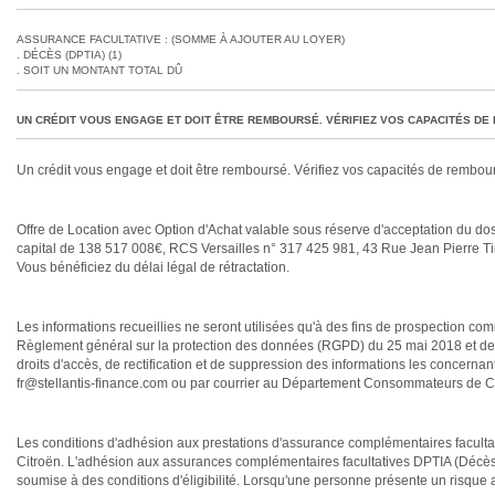
ASSURANCE FACULTATIVE : (SOMME À AJOUTER AU LOYER)
DÉCÈS (DPTIA) (1)
SOIT UN MONTANT TOTAL DÛ
UN CRÉDIT VOUS ENGAGE ET DOIT ÊTRE REMBOURSÉ. VÉRIFIEZ VOS CAPACITÉS D
Un crédit vous engage et doit être remboursé. Vérifiez vos capacités de rembo
Offre de Location avec Option d'Achat valable sous réserve d'acceptation d
capital de 138 517 008€, RCS Versailles n° 317 425 981, 43 Rue Jean Pierr
Vous bénéficiez du délai légal de rétractation.
Les informations recueillies ne seront utilisées qu'à des fins de prospection
Règlement général sur la protection des données (RGPD) du 25 mai 2018 et de l
droits d'accès, de rectification et de suppression des informations les concernan
fr@stellantis-finance.com ou par courrier au Département Consommateurs d
Les conditions d'adhésion aux prestations d'assurance complémentaires facultat
Citroën. L'adhésion aux assurances complémentaires facultatives DPTIA (Décès 
soumise à des conditions d'éligibilité. Lorsqu'une personne présente un risque a