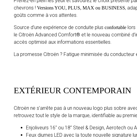
Prenez-en plein les yeux et savourez le choix présenté pa
chevrons !
, ada
Versions YOU, PLUS, MAX ou BUSINESS
goûts comme à vos attentes.
Source d’une expérience de conduite plus
lors
confortable
le Citroën Advanced Comfort® et le nouveau combiné d’i
accès optimisé aux informations essentielles.
La promesse Citroën ? Fatigue minimisée du conducteur 
EXTÉRIEUR CONTEMPORAIN
Citroën ne s’arrête pas à un nouveau logo plus sobre ave
retrouvez tout le style de la marque, identifiable au premie
Enjoliveurs 16″ ou 18’’ Steel & Design, Aerotech o
Feux diurnes LED avec la toute nouvelle signature l