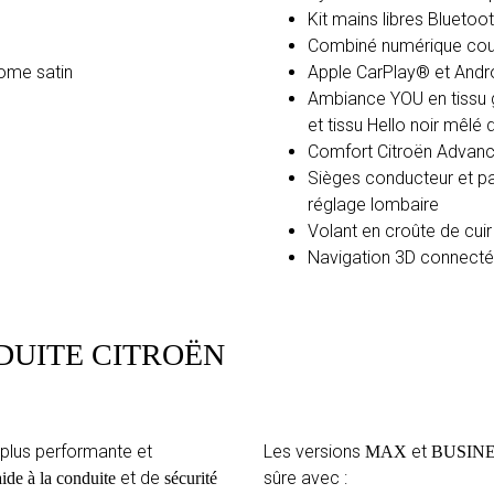
Kit mains libres Bluetoo
Combiné numérique coule
rome satin
Apple CarPlay® et Andro
Ambiance YOU en tissu 
et tissu Hello noir mêlé 
Comfort Citroën Advan
Sièges conducteur et pa
réglage lombaire
Volant en croûte de cuir 
Navigation 3D connecté
NDUITE CITROËN
plus performante et
Les versions
et
MAX
BUSIN
et de
sûre avec :
aide à la conduite
sécurité