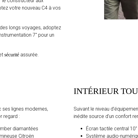
r le constructeur aux
ptez votre nouveau C4 à vos
 des longs voyages, adoptez
nstrumentation 7″ pour un
et
assurée.
sécurité
INTÉRIEUR TO
c ses lignes modernes,
Suivant le niveau d’équipement
r regard :
inédite source d’un confort re
u Amber diamantées
Écran tactile central 10″
umineuse Citroën
Système audio-numériqu