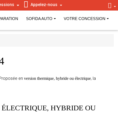
essions
Appelez-nous
PARATION
SOFIDA AUTO
VOTRE CONCESSION
4
n. Proposée en
, la
version thermique, hybride ou électrique
 ÉLECTRIQUE, HYBRIDE OU