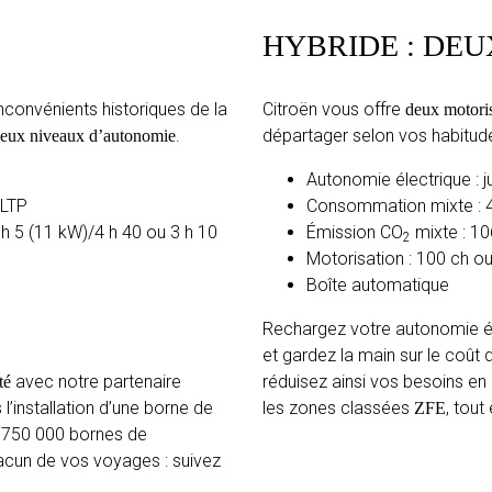
HYBRIDE : DEU
x inconvénients historiques de la
Citroën vous offre
deux motori
.
départager selon vos habitude
eux niveaux d’autonomie
Autonomie électrique : j
WLTP
Consommation mixte : 4
 h 5 (11 kW)/4 h 40 ou 3 h 10
Émission CO
mixte : 1
2
Motorisation : 100 ch o
Boîte automatique
Rechargez votre autonomie él
et gardez la main sur le coût 
avec notre partenaire
réduisez ainsi vos besoins en
té
installation d’une borne de
les zones classées
, tout
ZFE
e 750 000 bornes de
acun de vos voyages : suivez