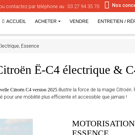
Nos conc
ou contactez par téléphone au :
03 27 94 35 70
ACCUEIL
ACHETER
VENDRE
ENTRETIEN / RÉ
Électrique, Essence
Citroën Ë-C4 électrique & C
illustre la force de la magie Citroë
velle Citroën C4 version 2025
 pour une mobilité plus efficiente et accessible que jamais !
MOTORISATION
ESSENCE