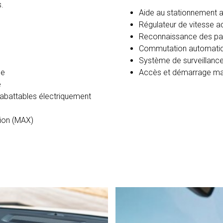
.
Aide au stationnement av
Régulateur de vitesse a
Reconnaissance des pan
Commutation automatiq
Système de surveillanc
ce
Accès et démarrage mai
e
 rabattables électriquement
sion (MAX)