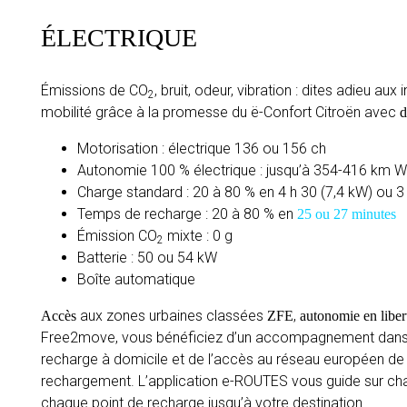
ÉLECTRIQUE
Émissions de CO
, bruit, odeur, vibration : dites adieu au
2
mobilité grâce à la promesse du ë-Confort Citroën avec
d
Motorisation : électrique 136 ou 156 ch
Autonomie 100 % électrique : jusqu’à 354-416 km 
Charge standard : 20 à 80 % en 4 h 30 (7,4 kW) ou 3
Temps de recharge : 20 à 80 % en
25 ou 27 minutes
Émission CO
mixte : 0 g
2
Batterie : 50 ou 54 kW
Boîte automatique
aux zones urbaines classées
,
Accès
ZFE
autonomie en liber
Free2move, vous bénéficiez d’un accompagnement dans l’
recharge à domicile et de l’accès au réseau européen d
rechargement. L’application e-ROUTES vous guide sur ch
chaque point de recharge jusqu’à votre destination.