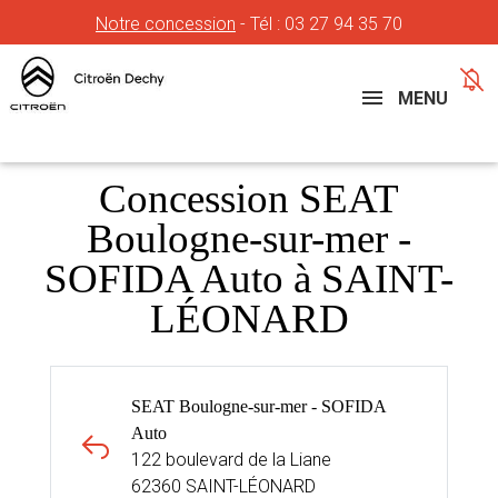
Notre concession
- Tél :
03 27 94 35 70
Concessions
Téléphone
MENU
Concession SEAT
Boulogne-sur-mer -
SOFIDA Auto à SAINT-
LÉONARD
SEAT Boulogne-sur-mer - SOFIDA
Auto
122 boulevard de la Liane
62360 SAINT-LÉONARD