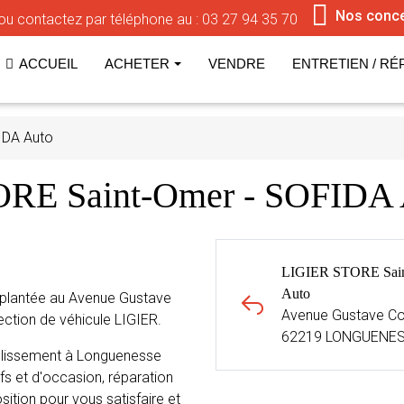
Nos conc
ou contactez par téléphone au :
03 27 94 35 70
ACCUEIL
ACHETER
VENDRE
ENTRETIEN / RÉ
IDA Auto
TORE Saint-Omer - SOFID
LIGIER STORE Sai
Auto
plantée au Avenue Gustave
Avenue Gustave Co
tion de véhicule LIGIER.
62219 LONGUENE
blissement à Longuenesse
fs et d'occasion, réparation
sition pour vous satisfaire et