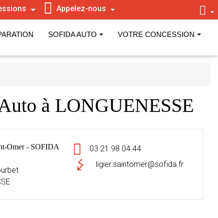
essions
Appelez-nous
PARATION
SOFIDA AUTO
VOTRE CONCESSION
A Auto à LONGUENESSE
nt-Omer - SOFIDA
03 21 98 04 44
ligier.saintomer@sofida.fr
urbet
SSE