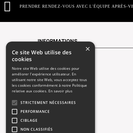
PRENDRE RENDEZ-VOUS AVEC L'ÉQUIPE APRÈS-V
INFORMATIONS
×
Ce site Web utilise des
cookies
Contactez-nous
Notre site Web utilise des cookies pour
Recrutement
améliorer l'expérience utilisateur. En
utilisant notre site Web, vous acceptez tous
Rendez-vous atelier
les cookies conformément à notre Politique
relative aux cookies.
En savoir plus
Mentions légales
STRICTEMENT NÉCESSAIRES
Gestion des cookies
PERFORMANCE
Politique de confidentialité
CIBLAGE
NON CLASSIFIÉS