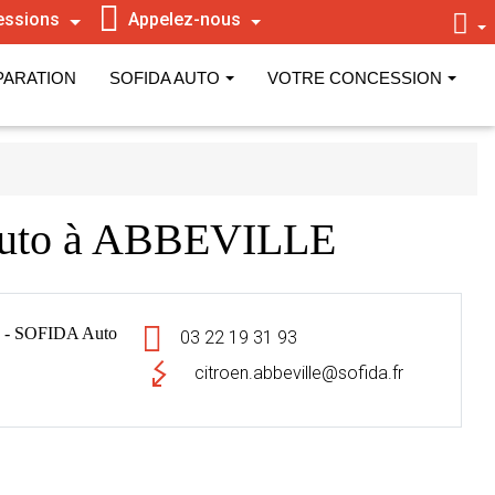
essions
Appelez-nous
PARATION
SOFIDA AUTO
VOTRE CONCESSION
Auto à ABBEVILLE
 - SOFIDA Auto
03 22 19 31 93
citroen.abbeville@sofida.fr