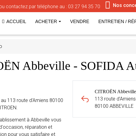
Nos conc
ou contactez par téléphone au :
03 27 94 35 70
ACCUEIL
ACHETER
VENDRE
ENTRETIEN / RÉ
o
OËN Abbeville - SOFIDA 
CITROËN Abbeville
113 route d'Amiens
 au 113 route d'Amiens 80100
80100 ABBEVILLE
CITROEN.
ablissement à Abbeville vous
d'occasion, réparation et
ion pour vous satisfaire et