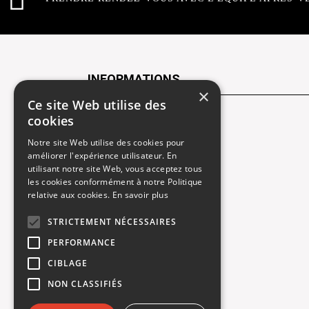
INFORMATIONS
×
Ce site Web utilise des
cookies
Contactez-nous
Notre site Web utilise des cookies pour
Recrutement
améliorer l'expérience utilisateur. En
utilisant notre site Web, vous acceptez tous
Rendez-vous atelier
les cookies conformément à notre Politique
relative aux cookies.
En savoir plus
Mentions légales
STRICTEMENT NÉCESSAIRES
Gestion des cookies
PERFORMANCE
Politique de confidentialité
CIBLAGE
NON CLASSIFIÉS