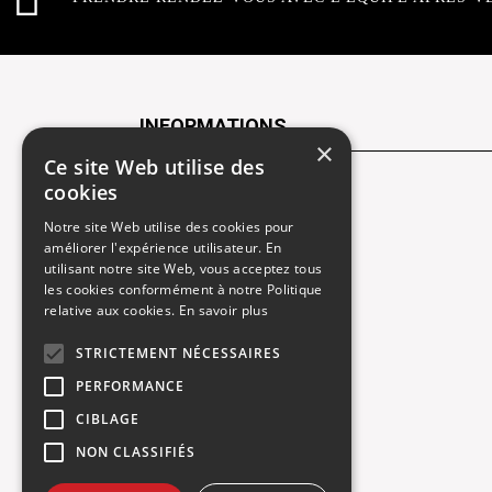
INFORMATIONS
×
Ce site Web utilise des
cookies
Contactez-nous
Notre site Web utilise des cookies pour
Recrutement
améliorer l'expérience utilisateur. En
utilisant notre site Web, vous acceptez tous
Rendez-vous atelier
les cookies conformément à notre Politique
relative aux cookies.
En savoir plus
Mentions légales
STRICTEMENT NÉCESSAIRES
Gestion des cookies
PERFORMANCE
Politique de confidentialité
CIBLAGE
NON CLASSIFIÉS