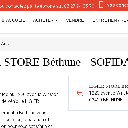
Nos conc
ou contactez par téléphone au :
03 27 94 35 70
ACCUEIL
ACHETER
VENDRE
ENTRETIEN / RÉ
 Auto
R STORE Béthune - SOFI
LIGIER STORE Béth
1220 avenue Winsto
ntée au 1220 avenue Winston
62400 BÉTHUNE
 de véhicule LIGIER.
issement à Béthune vous
d'occasion, réparation et
ion pour vous satisfaire et