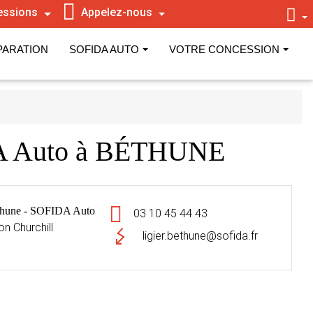
essions
Appelez-nous
PARATION
SOFIDA AUTO
VOTRE CONCESSION
DA Auto à BÉTHUNE
une - SOFIDA Auto
03 10 45 44 43
n Churchill
ligier.bethune@sofida.fr