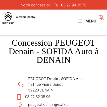
Notre concession
- Tél :
03 27 94 35 70
Concessions
Téléphone
MENU
Concession PEUGEOT
Denain - SOFIDA Auto à
DENAIN
PEUGEOT Denain - SOFIDA Auto
121 rue Pierre Beriot
59220 DENAIN
03 27 32 05 95
peugeot.denain@sofida.fr