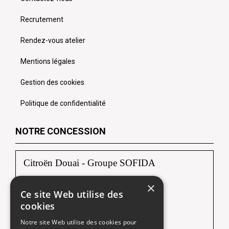
Recrutement
Rendez-vous atelier
Mentions légales
Gestion des cookies
Politique de confidentialité
NOTRE CONCESSION
Citroën Douai - Groupe SOFIDA
×
Zac du Luc, Rue Albert Einstein
Ce site Web utilise des
59187 DECHY
cookies
Tél :
03 27 94 35 70
Notre site Web utilise des cookies pour