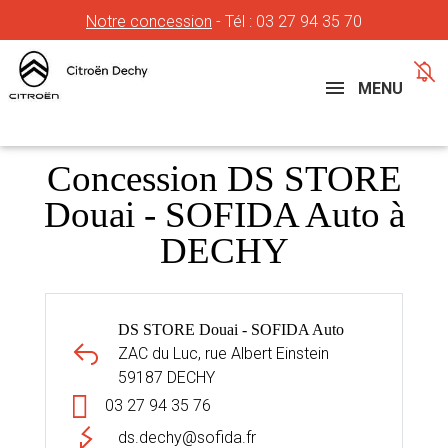
Notre concession
- Tél :
03 27 94 35 70
Concessions
Téléphone
MENU
Concession DS STORE
Douai - SOFIDA Auto à
DECHY
DS STORE Douai - SOFIDA Auto
ZAC du Luc, rue Albert Einstein
59187 DECHY
03 27 94 35 76
ds.dechy@sofida.fr