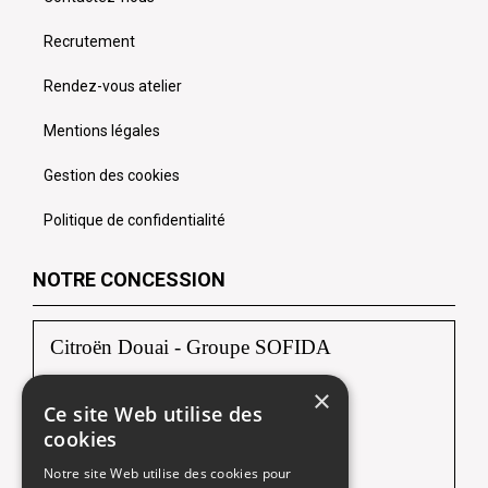
Recrutement
Rendez-vous atelier
Mentions légales
Gestion des cookies
Politique de confidentialité
NOTRE CONCESSION
Citroën Douai - Groupe SOFIDA
×
Zac du Luc, Rue Albert Einstein
Ce site Web utilise des
59187 DECHY
cookies
Tél :
03 27 94 35 70
Notre site Web utilise des cookies pour