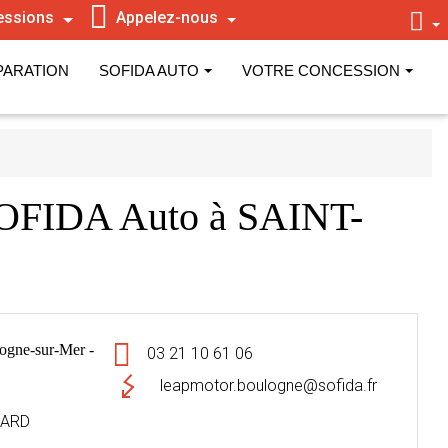
essions
Appelez-nous
PARATION
SOFIDA AUTO
VOTRE CONCESSION
OFIDA Auto à SAINT-
ne-sur-Mer -
03 21 10 61 06
leapmotor.boulogne@sofida.fr
NARD