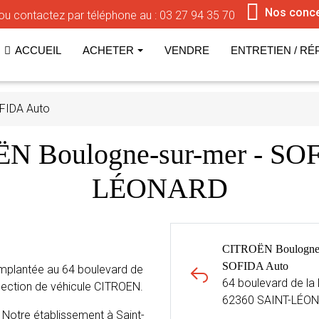
Nos conc
ou contactez par téléphone au :
03 27 94 35 70
ACCUEIL
ACHETER
VENDRE
ENTRETIEN / RÉ
FIDA Auto
N Boulogne-sur-mer - SO
LÉONARD
CITROËN Boulogne-
SOFIDA Auto
mplantée au 64 boulevard de
64 boulevard de la 
ection de véhicule CITROEN.
62360 SAINT-LÉO
Notre établissement à Saint-