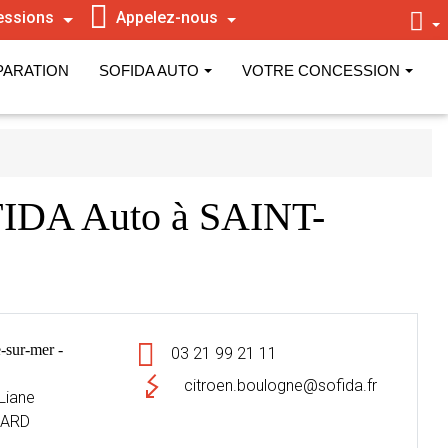
essions
Appelez-nous
PARATION
SOFIDA AUTO
VOTRE CONCESSION
FIDA Auto à SAINT-
sur-mer -
03 21 99 21 11
citroen.boulogne@sofida.fr
Liane
NARD