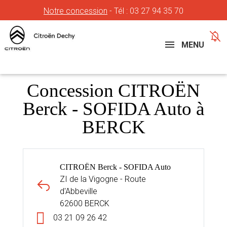
Notre concession
- Tél :
03 27 94 35 70
Concessions
Téléphone
MENU
Concession CITROËN
Berck - SOFIDA Auto à
BERCK
CITROËN Berck - SOFIDA Auto
ZI de la Vigogne - Route
d'Abbeville
62600 BERCK
03 21 09 26 42