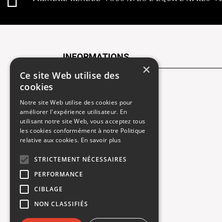
INFORMATIONS
×
Ce site Web utilise des
cookies
Contactez-nous
Notre site Web utilise des cookies pour
Recrutement
améliorer l'expérience utilisateur. En
utilisant notre site Web, vous acceptez tous
Rendez-vous atelier
les cookies conformément à notre Politique
relative aux cookies.
En savoir plus
Mentions légales
STRICTEMENT NÉCESSAIRES
Gestion des cookies
PERFORMANCE
Politique de confidentialité
CIBLAGE
NON CLASSIFIÉS