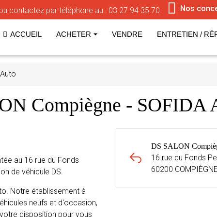
Nos conc
ou contactez par téléphone au :
03 27 94 35 70
ACCUEIL
ACHETER
VENDRE
ENTRETIEN / RÉ
 Auto
LON Compiègne - SOFIDA
DS SALON Compièg
16 rue du Fonds Pe
tée au 16 rue du Fonds
60200 COMPIÈGN
on de véhicule DS.
o. Notre établissement à
hicules neufs et d'occasion,
 votre disposition pour vous