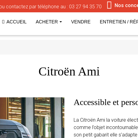
Nos conc
ou contactez par téléphone au :
03 27 94 35 70
ACCUEIL
ACHETER
VENDRE
ENTRETIEN / RÉ
Citroën Ami
Accessible et pers
La Citroën Ami la voiture éle
comme l’objet incontournable
son petit gabarit elle s’adapte