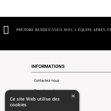
PRENDRE RENDEZ-VOUS AVEC L'ÉQUIPE APRÈS-V
INFORMATIONS
Contactez-nous
Recrutement
×
Ce site Web utilise des
Rendez-vous atelier
cookies
Mentions légales