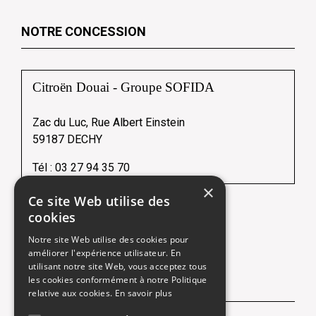
NOTRE CONCESSION
Citroën Douai - Groupe SOFIDA
Zac du Luc, Rue Albert Einstein
59187 DECHY
Tél :
03 27 94 35 70
×
Ce site Web utilise des
cookies
Une société du
Notre site Web utilise des cookies pour
améliorer l'expérience utilisateur. En
utilisant notre site Web, vous acceptez tous
les cookies conformément à notre Politique
NOUS SUIVRE
relative aux cookies.
En savoir plus