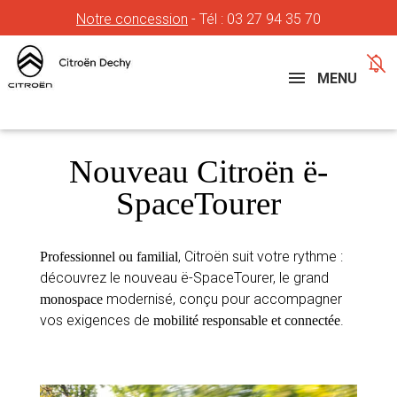
Notre concession
- Tél :
03 27 94 35 70
Concessions
Téléphone
MENU
Nouveau Citroën ë-
SpaceTourer
, Citroën suit votre rythme :
Professionnel ou familial
découvrez le nouveau ë-SpaceTourer, le grand
modernisé, conçu pour accompagner
monospace
vos exigences de
.
mobilité responsable et connectée