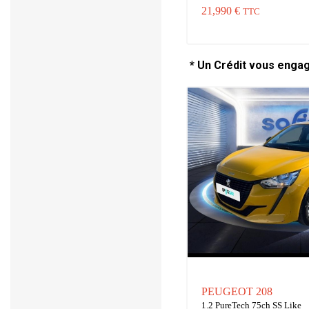
21,990 €
TTC
* Un Crédit vous enga
PEUGEOT 208
1.2 PureTech 75ch SS Like