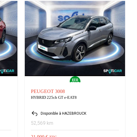
PEUGEOT 3008
HYBRID 225ch GT e-EAT8
Disponible à HAZEBROUCK
52,569 km
21,900 €