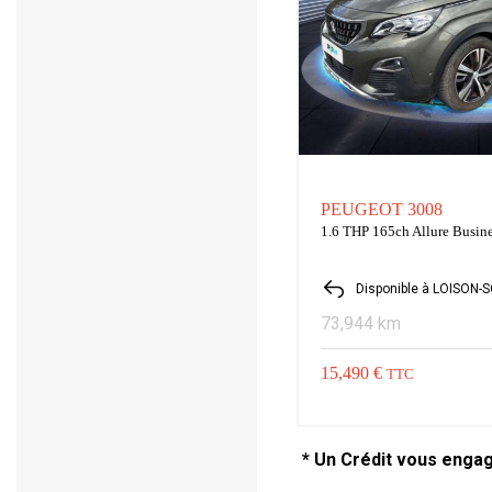
PEUGEOT 3008
1.6 THP 165ch Allure Busin
Disponible à LOISON-
73,944 km
15,490 €
TTC
* Un Crédit vous enga