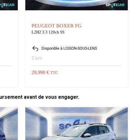
PEUGEOT BOXER FG
L2H2 3.3 120ch SS
Disponible à LOISON-SOUS-LENS
5 km
29,990 €
TTC
oursement avant de vous engager.