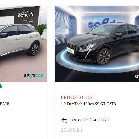
PEUGEOT 208
-EAT8
1.2 PureTech 130ch SS GT EAT8
Disponible à BETHUNE
20,530 km