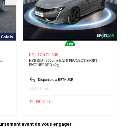
PEUGEOT 508
ion
HYBRID4 360ch e-EAT8 PEUGEOT SPORT
ENGINEERED 42g
Disponible à BETHUNE
76,925 km
32,990 €
TTC
oursement avant de vous engager.