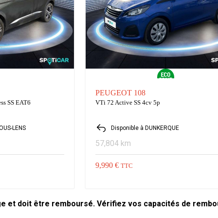
PEUGEOT 108
ess SS EAT6
VTi 72 Active SS 4cv 5p
SOUS-LENS
Disponible à DUNKERQUE
57,804 km
9,990 €
TTC
ge et doit être remboursé. Vérifiez vos capacités de remb